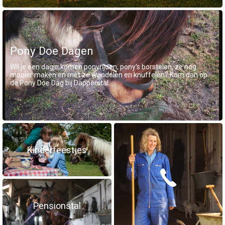
Pony Doe Dagen
Wil je een dagje komen ponyrijden, pony's borstelen, ze nog
mooier maken en met ze wandelen en knuffelen? Kom dan op
de Pony Doe Dag bij Dapperstal...
Kinderfeestjes
Pensionstal