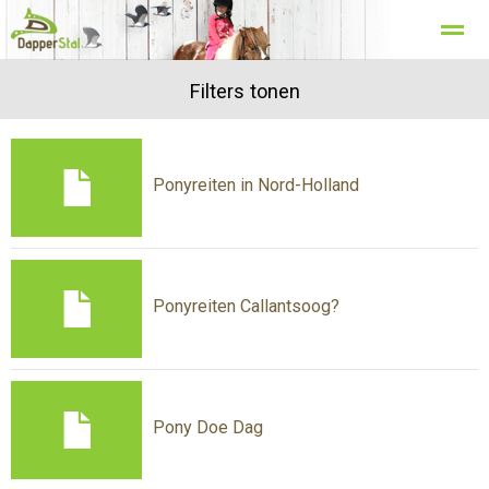
Pensionstalling
Pony rijden in Noord Holland
Filters tonen
Kinderfeestjes
Home
Zoeken
Bellen
E-mail
Loc
Ponyreiten in Nord-Holland
Ponyreiten Callantsoog?
Pony Doe Dag