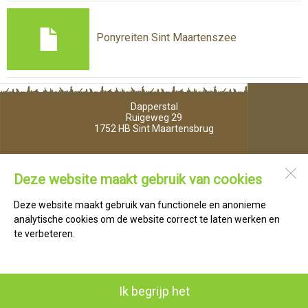
Ponyreiten Sint Maartenszee
Dapperstal
Ruigeweg 29
1752 HB
Sint Maartensbrug
Open desktopversie
Deze website maakt gebruik van cookies
Deze website maakt gebruik van functionele en anonieme
JuRstijl |
Ziber DS4
analytische cookies om de website correct te laten werken en
te verbeteren.
Ik begrijp het